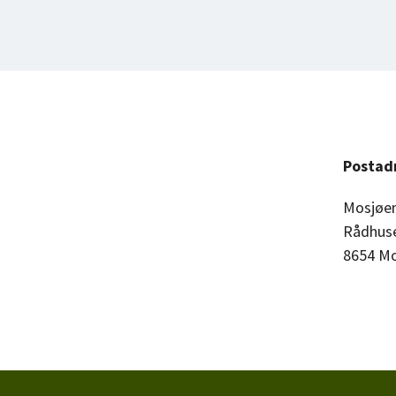
Postad
Mosjøen
Rådhus
8654 M