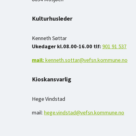
Kulturhusleder
Kenneth Søttar
Ukedager kl.08.00-16.00 tlf:
901 91 537
mail:
kenneth.sottar@vefsn.kommune.no
Kioskansvarlig
Hege Vindstad
mail:
hege.vindstad@vefsn.kommune.no