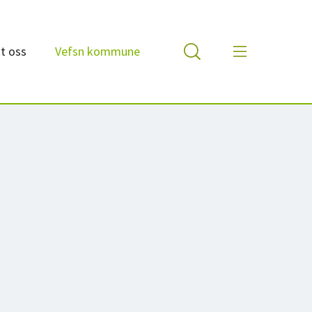
t oss
Vefsn kommune
iotek