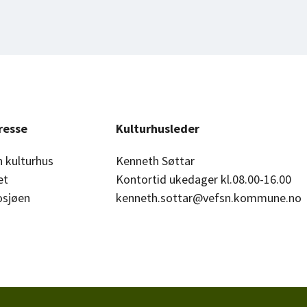
resse
Kulturhusleder
 kulturhus
Kenneth Søttar
et
Kontortid ukedager kl.08.00-16.00
osjøen
kenneth.sottar@vefsn.kommune.no