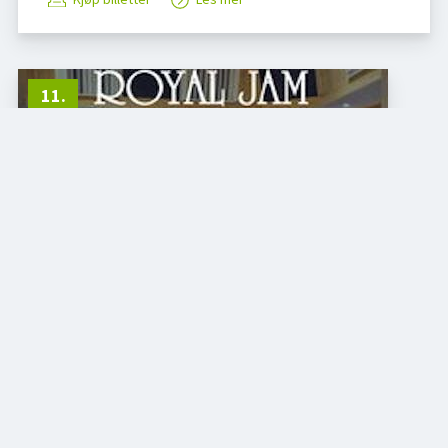
11
.
SEP.
ROYAL JAM - Gilles
21:00
|
Gilles
Kjøp billetter
Les mer