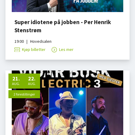
Super idiotene på jobben - Per Henrik
Stenstrøm
19:00
|
Hovedsalen
Kjøp billetter
Les mer
21
.
22
.
AUG.
AUG.
2 forestillinger